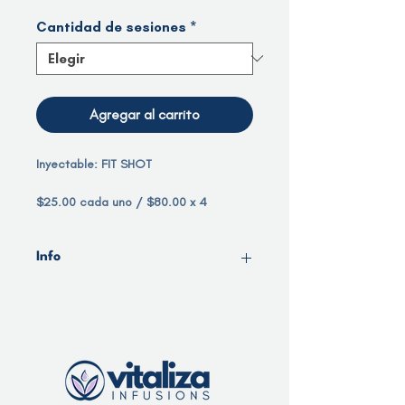
Cantidad de sesiones
*
Agregar al carrito
Inyectable: FIT SHOT
$25.00 cada uno / $80.00 x 4
inyecciones
(1 inyección por semana)
Info
Beneficios:
Ven a nuestra oficina en cualquier
Favorece el metabolismo de las
momento durante nuestro horario para
grasas.
recibir tu inyectable. No olvides traer
Apoya la desintoxicación del
tu email de confirmación.
hígado y previene acumulación de
grasa.
Aumenta la producción de energía