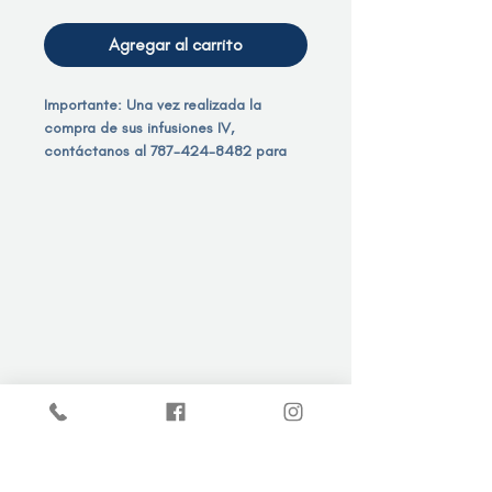
Agregar al carrito
Importante: Una vez realizada la
compra de sus infusiones IV,
contáctanos al 787-424-8482 para
programar su cita.
47 Urb. Catalana
Barceloneta, Puerto Rico 00617