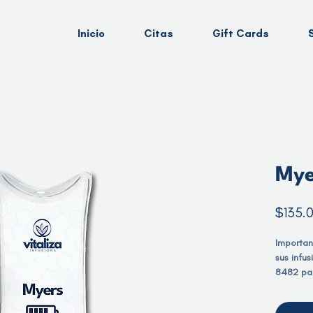
Inicio
Citas
Gift Cards
Mye
$135.
Importan
sus infu
8482 par