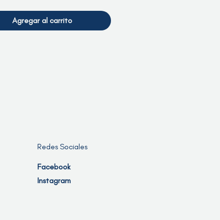
ficina
para redimir el valor de tu
e regalo.
Agregar al carrito
 y condiciones: Las tarjetas de
o son reembolsables ni pueden ser
biadas por dinero en efectivo. Las
 perdidas o robadas no serán
adas ni reembolsadas. El valor de
eta solo puede utilizarse para los
 ofrecidos por Vitaliza Infusions. Para
s o asistencia, contáctenos al 787-
2.
Redes Sociales
Facebook
Instagram