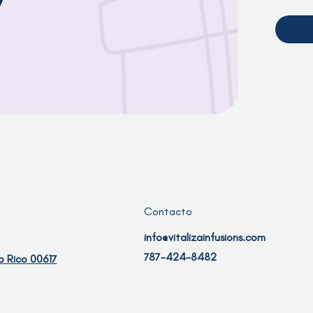
nuestra o
tarjeta d
Términos
regalo n
intercam
tarjetas
reemplaz
esta tarj
servicios
consulta
424-848
Contacto
info@vitalizainfusions.com
787-424-8482
o Rico 00617