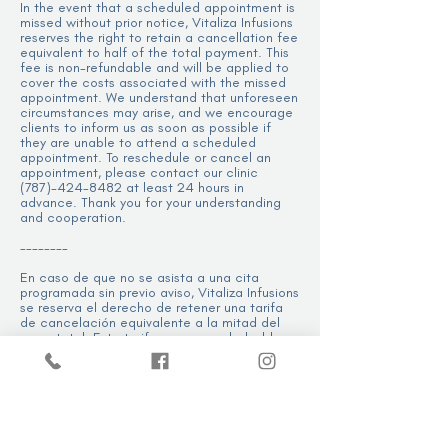
In the event that a scheduled appointment is
missed without prior notice, Vitaliza Infusions
reserves the right to retain a cancellation fee
equivalent to half of the total payment. This
fee is non-refundable and will be applied to
cover the costs associated with the missed
appointment. We understand that unforeseen
circumstances may arise, and we encourage
clients to inform us as soon as possible if
they are unable to attend a scheduled
appointment. To reschedule or cancel an
appointment, please contact our clinic
(787)-424-8482 at least 24 hours in
advance. Thank you for your understanding
and cooperation.
--------
En caso de que no se asista a una cita
programada sin previo aviso, Vitaliza Infusions
se reserva el derecho de retener una tarifa
de cancelación equivalente a la mitad del
pago total. Esta tarifa no es reembolsable y
se aplicará para cubrir los costos asociados
con la cita no asistida. Entendemos que
pueden surgir circunstancias imprevistas, e
instamos a nuestros clientes a informarnos lo
antes posible si no pueden acudir a una cita
programada. Para reprogramar o cancelar
una cita, por favor póngase en contacto con