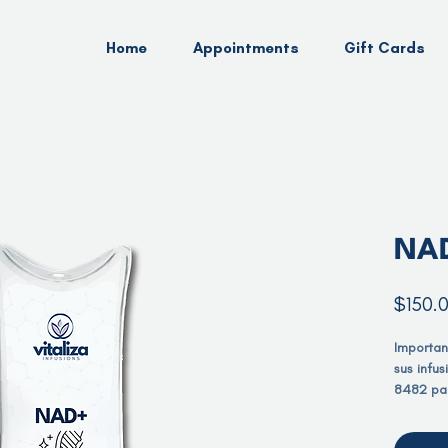
Home
Appointments
Gift Cards
NA
$150.
Importan
sus infu
8482 par