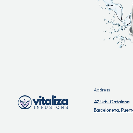
Address
47 Urb. Catalana
Barceloneta, Puert