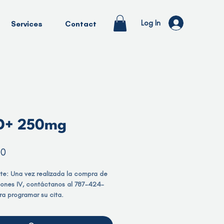
Log In
Services
Contact
D+ 250mg
Price
00
te: Una vez realizada la compra de
siones IV, contáctanos al 787-424-
a programar su cita.