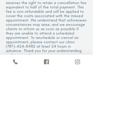
reserves the right to retain a cancellation fee
equivalent to half of the total payment. This
fee is non-refundable and will be applied to
cover the costs associated with the missed
appointment. We understand that unforeseen
circumstances may arise, and we encourage
clients to inform us as soon as possible if
they are unable to attend a scheduled
appointment. To reschedule or cancel an
appointment, please contact our clinic
(787)-424-8482 at least 24 hours in
advance. Thank you for your understanding
and cooperation.
--------
En caso de que no se asista a una cita
programada sin previo aviso, Vitaliza Infusions
se reserva el derecho de retener una tarifa
de cancelación equivalente a la mitad del
pago total. Esta tarifa no es reembolsable y
se aplicará para cubrir los costos asociados
con la cita no asistida. Entendemos que
pueden surgir circunstancias imprevistas, e
instamos a nuestros clientes a informarnos lo
antes posible si no pueden acudir a una cita
programada. Para reprogramar o cancelar
una cita, por favor póngase en contacto con
nuestra clínica al (787)-424-8482 con al
menos 24 horas de anticipación.