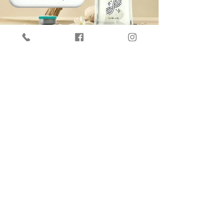
20% Off
Fit & Vitality
Mommy Bundle
Vitalidad y progreso corporal para mamá.
Reservar