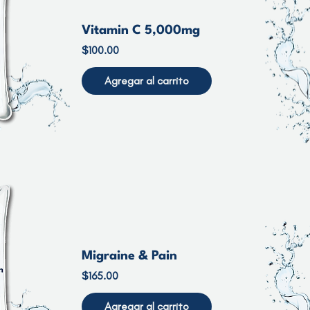
Vitamin C 5,000mg
Precio
$100.00
Agregar al carrito
Migraine & Pain
Precio
$165.00
Agregar al carrito